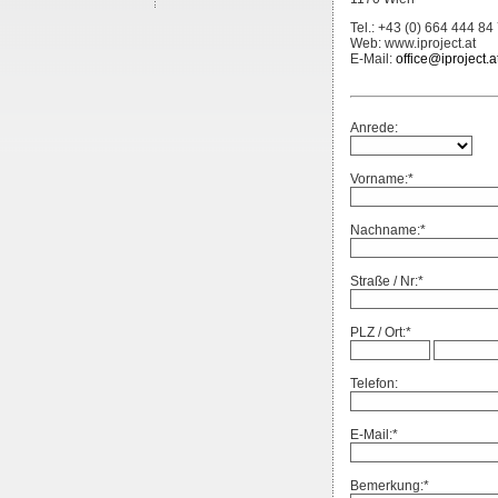
Tel.: +43 (0) 664 444 84
Web: www.iproject.at
E-Mail:
office@iproject.a
Anrede:
Vorname:
*
Nachname:
*
Straße / Nr:
*
PLZ / Ort:
*
Telefon:
E-Mail:
*
Bemerkung:
*