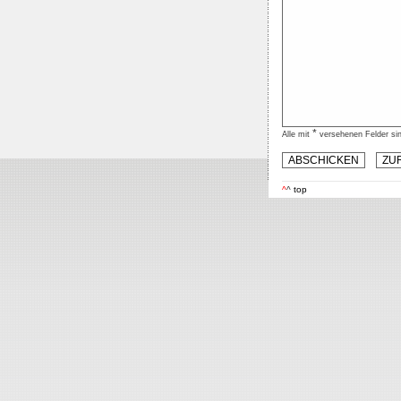
*
Alle mit
versehenen Felder sin
^
^
top