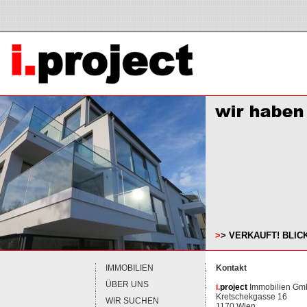
>
>
VERKAUFT! BLICK 
IMMOBILIEN
Kontakt
ÜBER UNS
i.
project
Immobilien G
Kretschekgasse 16
WIR SUCHEN
1170 Wien